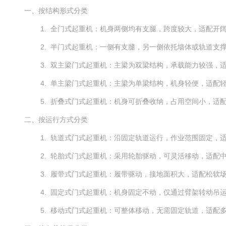
一、按结构形式分类
1. 全门式起重机：机身两侧均有支腿，跨度较大，适配开阔
2. 半门式起重机：一侧有支腿，另一侧依托墙体或轨道支撑
3. 双主梁门式起重机：主梁为双梁结构，承载能力较强，适
4. 单主梁门式起重机：主梁为单梁结构，机身轻便，适配轻
5. 折叠式门式起重机：机身可折叠收纳，占用空间小，适配
二、按运行方式分类
1. 轨道式门式起重机：沿固定轨道运行，作业范围固定，适
2. 轮胎式门式起重机：采用轮胎驱动，可灵活移动，适配中
3. 履带式门式起重机：履带驱动，接地面积大，适配松软场
4. 固定式门式起重机：机身固定不动，仅通过臂架转动吊运
5. 移动式门式起重机：可整体移动，无需固定轨道，适配多