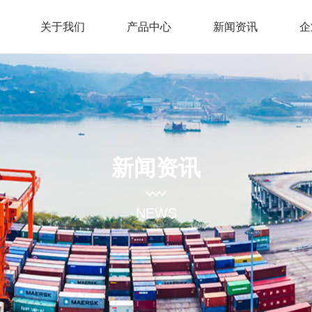
关于我们
产品中心
新闻资讯
企
新闻资讯
NEWS