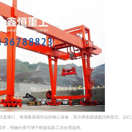
机是港口、堆场集装箱转运的核心设备，其分类依据涵盖结构形式、运行
需求，明确分类可便于根据实际工况合理选用。