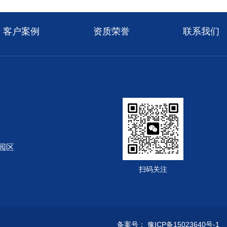
客户案例
资质荣誉
联系我们
园区
扫码关注
备案号：
豫ICP备15023640号-1