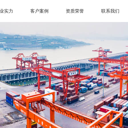
业实力
客户案例
资质荣誉
联系我们